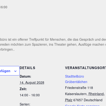
16:00
ilbüro ist ein offener Treffpunkt für Menschen, die das Gespräch und d
abreden möchten zum Spazieren, ins Theater gehen, Ausflüge machen
rbringen..
DETAILS
VERANSTALTUNGSOR
ufügen
Datum:
Stadtteilbüro
Grübentälchen
14. August 2028
Friedenstraße 118
Zeit:
Kaiserslautern
,
Rheinland-
14:00 - 16:00
Pfalz
67657
Deutschland
Serien:
Google Karte anzeigen