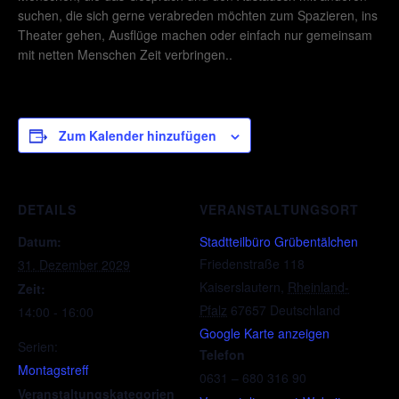
suchen, die sich gerne verabreden möchten zum Spazieren, ins
Theater gehen, Ausflüge machen oder einfach nur gemeinsam
mit netten Menschen Zeit verbringen..
Zum Kalender hinzufügen
DETAILS
VERANSTALTUNGSORT
Datum:
Stadtteilbüro Grübentälchen
Friedenstraße 118
31. Dezember 2029
Kaiserslautern
,
Rheinland-
Zeit:
Pfalz
67657
Deutschland
14:00 - 16:00
Google Karte anzeigen
Serien:
Telefon
Montagstreff
0631 – 680 316 90
Veranstaltungskategorien