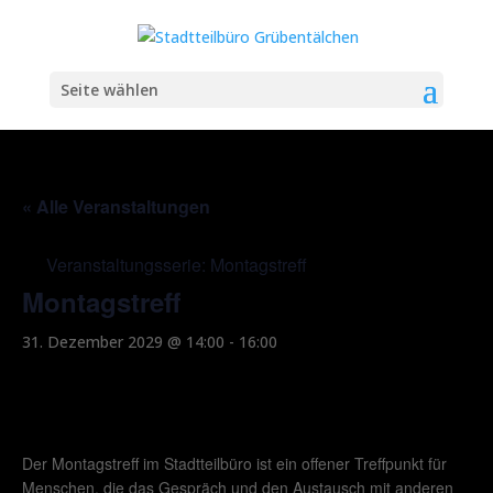
Seite wählen
« Alle Veranstaltungen
Veranstaltungsserie:
Montagstreff
Montagstreff
31. Dezember 2029 @ 14:00
-
16:00
Der Montagstreff im Stadtteilbüro ist ein offener Treffpunkt für
Menschen, die das Gespräch und den Austausch mit anderen