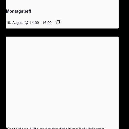
Montagstreff
10. August @ 14:00
-
16:00
Kostenlose Hilfe und/oder Anleitung bei kleineren