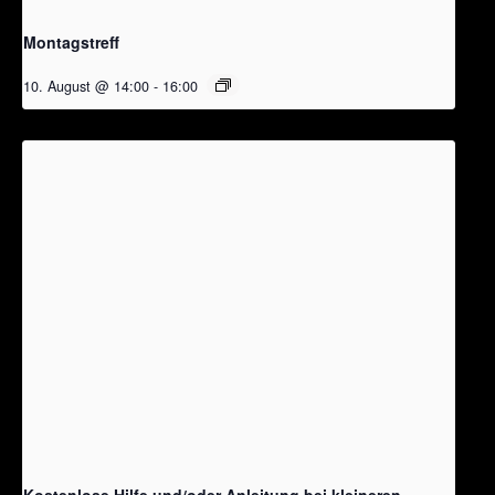
Montagstreff
10. August @ 14:00
-
16:00
Kostenlose Hilfe und/oder Anleitung bei kleineren