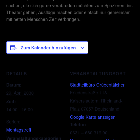
suchen, die sich gerne verabreden möchten zum Spazieren, ins
Theater gehen, Ausflüge machen oder einfach nur gemeinsam
mit netten Menschen Zeit verbringen..
Zum Kalender hinzufügen
DETAILS
VERANSTALTUNGSORT
Datum:
Stadtteilbüro Grübentälchen
Friedenstraße 118
29. April 2030
Kaiserslautern
,
Rheinland-
Zeit:
Pfalz
67657
Deutschland
14:00 - 16:00
Google Karte anzeigen
Serien:
Telefon
Montagstreff
0631 – 680 316 90
Veranstaltungskategorien