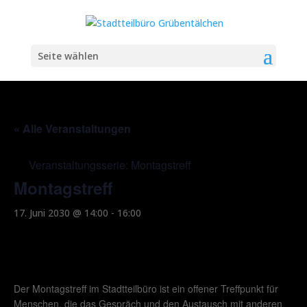
Seite wählen
« Alle Veranstaltungen
Veranstaltungsserie:
Montagstreff
Montagstreff
17. Juni 2030 @ 14:00
-
16:00
Der Montagstreff im Stadtteilbüro ist ein offener Treffpunkt für
Menschen, die das Gespräch und den Austausch mit anderen