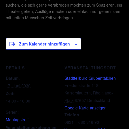
suchen, die sich gerne verabreden möchten zum Spazieren, ins
Theater gehen, Ausflüge machen oder einfach nur gemeinsam
mit netten Menschen Zeit verbringen..
Zum Kalender hinzufügen
DETAILS
VERANSTALTUNGSORT
Datum:
Stadtteilbüro Grübentälchen
Friedenstraße 118
17. Juni 2030
Kaiserslautern
,
Rheinland-
Zeit:
Pfalz
67657
Deutschland
14:00 - 16:00
Google Karte anzeigen
Serien:
Telefon
Montagstreff
0631 – 680 316 90
Veranstaltungskategorien