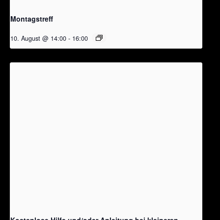
Montagstreff
10. August @ 14:00
-
16:00
Kostenlose Hilfe und/oder Anleitung bei kleineren