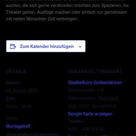
suchen, die sich gerne verabreden möchten zum Spazieren, ins
Theater gehen, Ausflüge machen oder einfach nur gemeinsam
mit netten Menschen Zeit verbringen..
Zum Kalender hinzufügen
DETAILS
VERANSTALTUNGSORT
Datum:
Stadtteilbüro Grübentälchen
Friedenstraße 118
26. August 2030
Kaiserslautern
,
Rheinland-
Zeit:
Pfalz
67657
Deutschland
14:00 - 16:00
Google Karte anzeigen
Serien:
Telefon
Montagstreff
0631 – 680 316 90
Veranstaltungskategorien