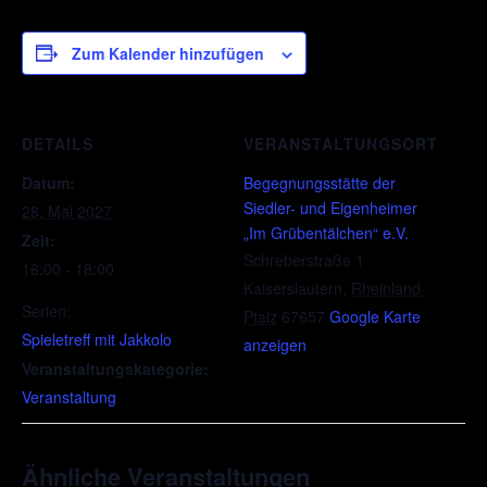
Zum Kalender hinzufügen
DETAILS
VERANSTALTUNGSORT
Datum:
Begegnungsstätte der
Siedler- und Eigenheimer
28. Mai 2027
„Im Grübentälchen“ e.V.
Zeit:
Schreberstraße 1
16:00 - 18:00
Kaiserslautern
,
Rheinland-
Serien:
Pfalz
67657
Google Karte
Spieletreff mit Jakkolo
anzeigen
Veranstaltungskategorie:
Veranstaltung
Ähnliche Veranstaltungen