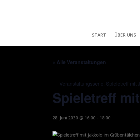
START
ÜBER UNS
« Alle Veranstaltungen
Veranstaltungsserie:
Spieletreff mit
Spieletreff mi
28. Juni 2030 @ 16:00
-
18:00