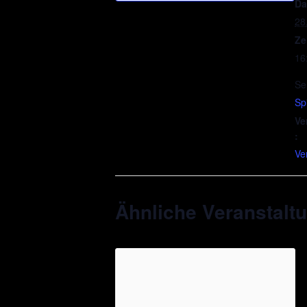
Da
28
Ze
16
Se
Spi
Ve
:
Ve
Ähnliche Veranstalt