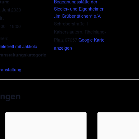
tum:
Begegnungsstätte der
Siedler- und Eigenheimer
. Juni 2030
„Im Grübentälchen“ e.V.
it:
Schreberstraße 1
:00 - 18:00
Kaiserslautern
,
Rheinland-
rien:
Pfalz
67657
Google Karte
eletreff mit Jakkolo
anzeigen
ranstaltungskategorie
ranstaltung
ungen