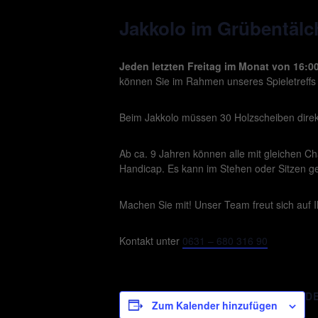
Jakkolo im Grübentälc
Jeden letzten Freitag im Monat von 16:00
können Sie im Rahmen unseres Spieletreffs 
Beim Jakkolo müssen 30 Holzscheiben direkt 
Ab ca. 9 Jahren können alle mit gleichen C
Handicap. Es kann im Stehen oder Sitzen ge
Machen Sie mit! Unser Team freut sich auf 
Kontakt unter
0631 – 680 316 90
D
Zum Kalender hinzufügen