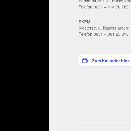
Pariserstraße 18. Kaisersla
Telefon 0631 – 414 70 789
SKFM
Klosterstr. 6, Kaiserslautern
Telefon 0631 – 361 25 310
Zum Kalender hinz