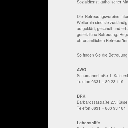
Sozialdienst katholischer 
Die Betreuungsvereine info
Weiterhin sind sie zuständi
aufgeklärt, geschult und erh
gesetzliche Betreuung. Reg
ehrenamtlichen Betreuer*in
So finden Sie die Betreuung
AWO
Schumannstraße 1, Kaisersl
Telefon 0631 – 89 23 119
DRK
Barbarossastraße 27, Kaise
Telefon 0631 – 800 93 184
Lebenshilfe