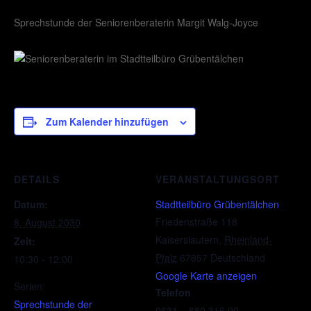
Sprechstunde der Seniorenberaterin Margit Walg-Joyce
Zum Kalender hinzufügen
DETAILS
VERANSTALTUNGSORT
Datum:
Stadtteilbüro Grübentälchen
Friedenstraße 118
8. August 2030
Kaiserslautern
,
Rheinland-
Zeit:
Pfalz
67657
Deutschland
10:30 - 12:00
Google Karte anzeigen
Serien:
Telefon
Sprechstunde der
0631 – 680 316 90