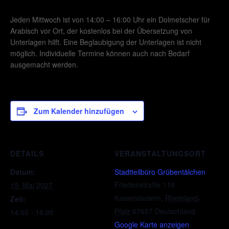
Jeden Mittwoch ist von 14:00 – 16:00 Uhr ein Dolmetscher für
Arabisch vor Ort, der kostenlos bei der Übersetzung von
Unterlagen hilft. Eine Beglaubigung der Unterlagen ist nicht
möglich. Individuelle Termine können auch nach Bedarf
ausgemacht werden.
Zum Kalender hinzufügen
DETAILS
VERANSTALTUNGSORT
Datum:
Stadtteilbüro Grübentälchen
Friedenstraße 118
19. Mai 2027
Kaiserslautern
,
Rheinland-
Zeit:
Pfalz
67657
Deutschland
14:00 - 16:00
Google Karte anzeigen