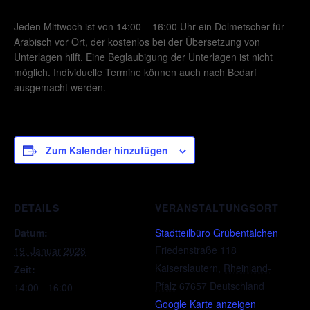
Jeden Mittwoch ist von 14:00 – 16:00 Uhr ein Dolmetscher für
Arabisch vor Ort, der kostenlos bei der Übersetzung von
Unterlagen hilft. Eine Beglaubigung der Unterlagen ist nicht
möglich. Individuelle Termine können auch nach Bedarf
ausgemacht werden.
Zum Kalender hinzufügen
DETAILS
VERANSTALTUNGSORT
Datum:
Stadtteilbüro Grübentälchen
Friedenstraße 118
19. Januar 2028
Kaiserslautern
,
Rheinland-
Zeit:
Pfalz
67657
Deutschland
14:00 - 16:00
Google Karte anzeigen