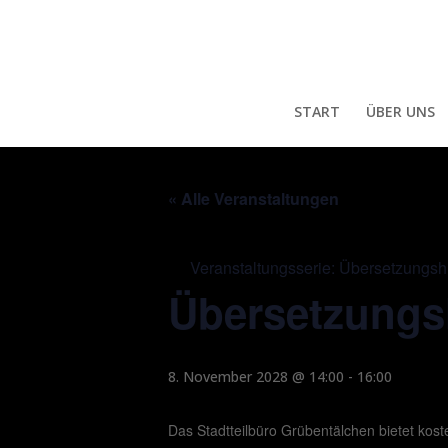
START
ÜBER UNS
« Alle Veranstaltungen
Veranstaltungsserie:
Übersetzungshi
Übersetzungs
8. November 2028 @ 14:00
-
16:00
Das Stadtteilbüro Grübentälchen bietet kos