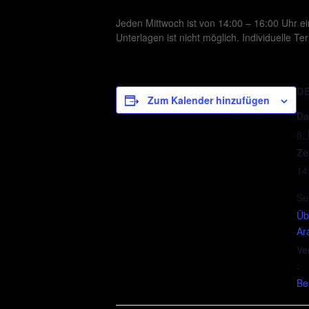
Jeden Mittwoch ist von 14:00 – 16:00 Uhr ei
Unterlagen ist nicht möglich. Individuelle
D
Zum Kalender hinzufügen
Da
8.
Ze
14
Se
Üb
Ar
Ve
:
Be