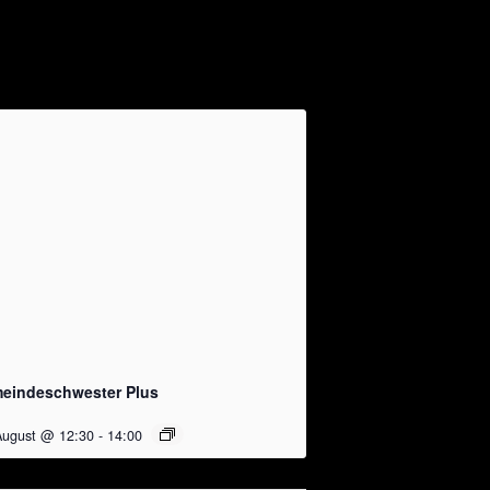
eindeschwester Plus
August @ 12:30
-
14:00