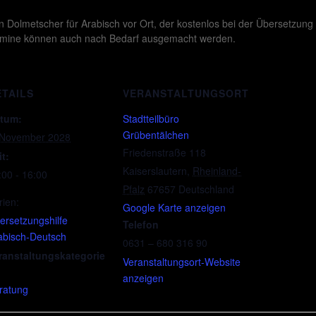
n Dolmetscher für Arabisch vor Ort, der kostenlos bei der Übersetzung
 Termine können auch nach Bedarf ausgemacht werden.
ETAILS
VERANSTALTUNGSORT
tum:
Stadtteilbüro
Grübentälchen
 November 2028
Friedenstraße 118
it:
Kaiserslautern
,
Rheinland-
:00 - 16:00
Pfalz
67657
Deutschland
rien:
Google Karte anzeigen
ersetzungshilfe
Telefon
abisch-Deutsch
0631 – 680 316 90
ranstaltungskategorie
Veranstaltungsort-Website
anzeigen
ratung