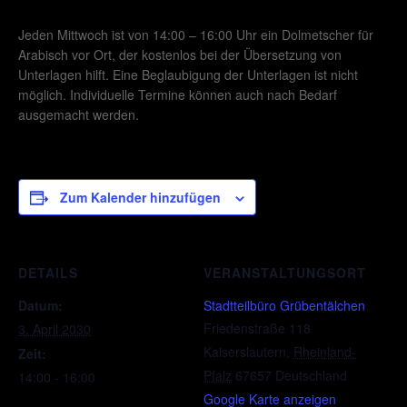
Jeden Mittwoch ist von 14:00 – 16:00 Uhr ein Dolmetscher für
Arabisch vor Ort, der kostenlos bei der Übersetzung von
Unterlagen hilft. Eine Beglaubigung der Unterlagen ist nicht
möglich. Individuelle Termine können auch nach Bedarf
ausgemacht werden.
Zum Kalender hinzufügen
DETAILS
VERANSTALTUNGSORT
Datum:
Stadtteilbüro Grübentälchen
Friedenstraße 118
3. April 2030
Kaiserslautern
,
Rheinland-
Zeit:
Pfalz
67657
Deutschland
14:00 - 16:00
Google Karte anzeigen