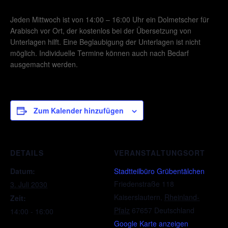
Jeden Mittwoch ist von 14:00 – 16:00 Uhr ein Dolmetscher für
Arabisch vor Ort, der kostenlos bei der Übersetzung von
Unterlagen hilft. Eine Beglaubigung der Unterlagen ist nicht
möglich. Individuelle Termine können auch nach Bedarf
ausgemacht werden.
Zum Kalender hinzufügen
DETAILS
VERANSTALTUNGSORT
Datum:
Stadtteilbüro Grübentälchen
Friedenstraße 118
3. Juli 2030
Kaiserslautern
,
Rheinland-
Zeit:
Pfalz
67657
Deutschland
14:00 - 16:00
Google Karte anzeigen