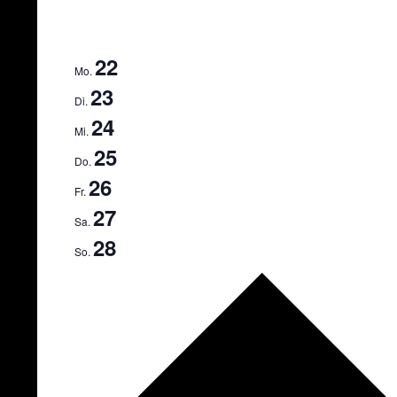
22
Mo.
23
Di.
24
Mi.
25
Do.
26
Fr.
27
Sa.
28
So.
Nächste
Woche