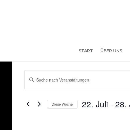
START
ÜBER UNS
Veranstaltungen
Bitte
Schlüsselwort
Suche
eingeben.
und
Suche
22. Juli
 - 
28. 
nach
Diese Woche
Ansichten,
Veranstaltungen
Datum
Navigation
Schlüsselwort.
auswählen.