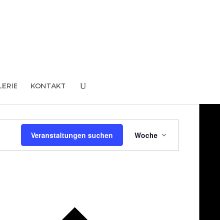
LERIE
KONTAKT
Veranstaltung
Veranstaltungen suchen
Woche
Ansichten-
Navigation
Vorherige
Woche