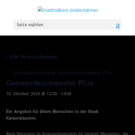
Seite wählen
« Alle Veranstaltungen
Veranstaltungsserie:
Gemeindeschwester Plus
Gemeindeschwester Plus
10. Oktober 2030 @ 12:30
-
14:00
Ein Angebot für ältere Menschen in der Stadt
Kaiserslautern
Aline Neumann ist Ansprechpartnerin für betagte Menschen, die