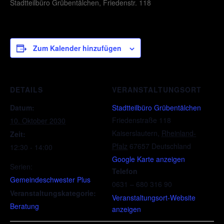
Stadtteilbüro Grübentälchen, Friedenstr. 118
Zum Kalender hinzufügen
DETAILS
VERANSTALTUNGSORT
Datum:
Stadtteilbüro Grübentälchen
Friedenstraße 118
10. Oktober 2030
Kaiserslautern
,
Rheinland-
Zeit:
Pfalz
67657
Deutschland
12:30 - 14:00
Google Karte anzeigen
Serien:
Telefon
Gemeindeschwester Plus
0631 – 680 316 90
Veranstaltungskategorie:
Veranstaltungsort-Website
Beratung
anzeigen