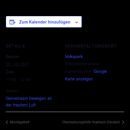
Zum Kalender hinzufügen
DETAILS
VERANSTALTUNGSORT
Datum:
Volkspark
Entersweilerstraße
20. Juli 2027
Kaiserslautern
,
Google
Zeit:
Karte anzeigen
11:00 - 12:00
Serien:
Gemeinsam bewegen an
der frischen Luft
Montagstreff
Übersetzungshilfe Arabisch-Deutsch