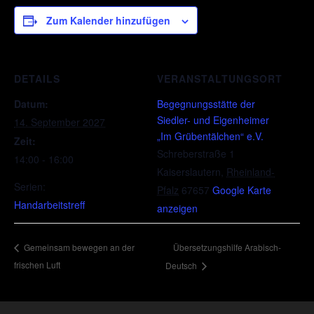
Zum Kalender hinzufügen
DETAILS
VERANSTALTUNGSORT
Datum:
Begegnungsstätte der
Siedler- und Eigenheimer
14. September 2027
„Im Grübentälchen“ e.V.
Zeit:
Schreberstraße 1
14:00 - 16:00
Kaiserslautern
,
Rheinland-
Serien:
Pfalz
67657
Google Karte
Handarbeitstreff
anzeigen
Übersetzungshilfe Arabisch-
Gemeinsam bewegen an der
frischen Luft
Deutsch