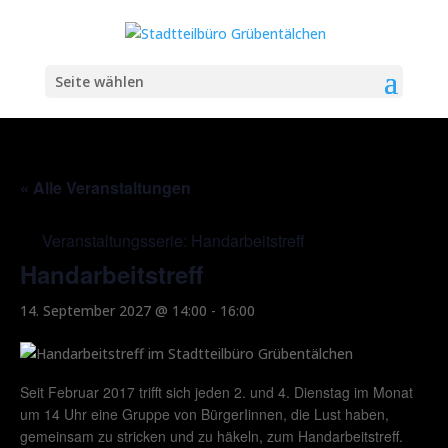
Seite wählen
« Alle Veranstaltungen
Veranstaltungsserie:
Handarbeitstreff
Handarbeitstreff
14. September 2027 @ 14:00
-
16:00
Seit Februar 2017 trifft sich jeden 2. und 4. Dienstag im Monat
um 14 Uhr eine Gruppe von BürgerIinnen, die Lust haben,
gemeinsam zu stricken und zu häkeln, zum Handarbeitstreff.