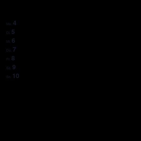
4
Mo.
5
Di.
6
Mi.
7
Do.
8
Fr.
9
Sa.
10
So.
Nächste
Woche