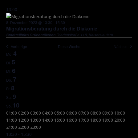
13:00
8. Dezember 2023 @ 13:30
-
15:30
Migrationsberatung durch die Diakonie
Friedenstraße 118, Kaiserslautern
Stadtteilbüro Grübentälchen
Vorherige
Diese Woche
Nächste
4
Woche
Mo.
5
Di.
von
6
Mi.
Veranstaltungen
7
Do.
8
Fr.
9
Sa.
10
So.
00:00
01:00
02:00
03:00
04:00
05:00
06:00
07:00
08:00
09:00
10:00
11:00
12:00
13:00
14:00
15:00
16:00
17:00
18:00
19:00
20:00
00:00
21:00
22:00
23:00
Keine
Keine
Keine
Keine
December
Montag,
Dienstag,
Mittwoch,
Donnerstag,
Freitag,
13:30
-
15:30