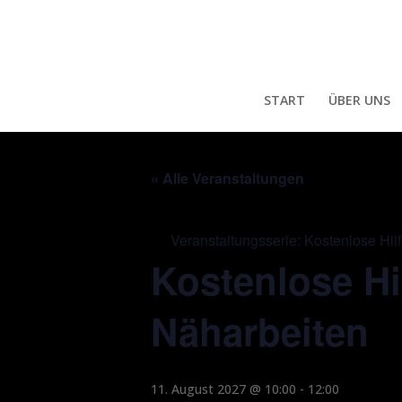
START
ÜBER UNS
« Alle Veranstaltungen
Veranstaltungsserie:
Kostenlose Hil
Kostenlose Hi
Näharbeiten
11. August 2027 @ 10:00
-
12:00