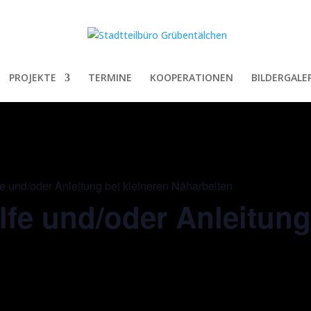
PROJEKTE
TERMINE
KOOPERATIONEN
BILDERGALER
fe und/oder Anleitung bei kleineren Näharbeiten
lfe und/oder Anleitung