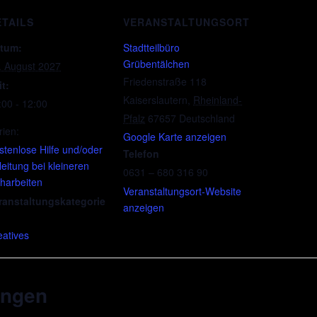
ETAILS
VERANSTALTUNGSORT
tum:
Stadtteilbüro
Grübentälchen
. August 2027
Friedenstraße 118
it:
Kaiserslautern
,
Rheinland-
:00 - 12:00
Pfalz
67657
Deutschland
rien:
Google Karte anzeigen
stenlose Hilfe und/oder
Telefon
leitung bei kleineren
0631 – 680 316 90
harbeiten
Veranstaltungsort-Website
ranstaltungskategorie
anzeigen
eatives
ungen