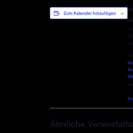
D
Zum Kalender hinzufügen
Da
11
Ze
10
Se
Ko
An
Nä
Ve
:
Kr
Ähnliche Veranstalt