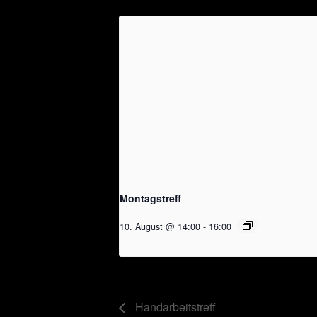
Montagstreff
10. August @ 14:00
-
16:00
Handarbeitstreff