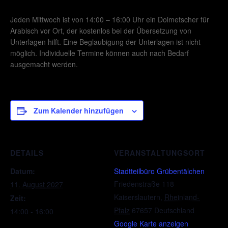
Jeden Mittwoch ist von 14:00 – 16:00 Uhr ein Dolmetscher für
Arabisch vor Ort, der kostenlos bei der Übersetzung von
Unterlagen hilft. Eine Beglaubigung der Unterlagen ist nicht
möglich. Individuelle Termine können auch nach Bedarf
ausgemacht werden.
Zum Kalender hinzufügen
DETAILS
VERANSTALTUNGSORT
Datum:
Stadtteilbüro Grübentälchen
Friedenstraße 118
11. August 2027
Kaiserslautern
,
Rheinland-
Zeit:
Pfalz
67657
Deutschland
14:00 - 16:00
Google Karte anzeigen