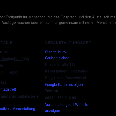
ffener Treffpunkt für Menschen, die das Gespräch und den Austausch mi
 Ausflüge machen oder einfach nur gemeinsam mit netten Menschen Ze
ETAILS
VERANSTALTUNGSORT
tum:
Stadtteilbüro
Grübentälchen
. September 2030
Friedenstraße 118
it:
Kaiserslautern
,
Rheinland-
:00 - 16:00
Pfalz
67657
Deutschland
rien:
Google Karte anzeigen
ntagstreff
Telefon
ranstaltungskategorie
0631 – 680 316 90
Veranstaltungsort-Website
eatives
,
Veranstaltung
anzeigen