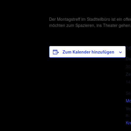
Der Montagstreff im Stadtteilbüro ist ein o
möchten zum Spazieren, ins Theater gehen,
D
Zum Kalender hinzufügen
Da
30
Ze
14
Se
Mo
Ve
n:
Kr