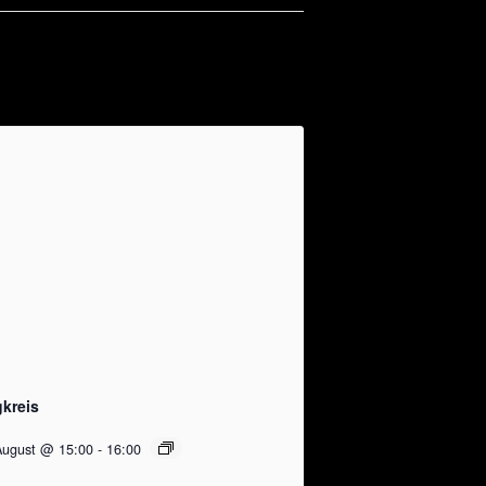
gkreis
August @ 15:00
-
16:00