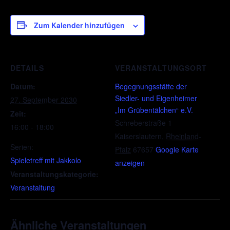
Zum Kalender hinzufügen
DETAILS
VERANSTALTUNGSORT
Datum:
Begegnungsstätte der
Siedler- und Eigenheimer
27. September 2030
„Im Grübentälchen“ e.V.
Zeit:
Schreberstraße 1
16:00 - 18:00
Kaiserslautern
,
Rheinland-
Serien:
Pfalz
67657
Google Karte
Spieletreff mit Jakkolo
anzeigen
Veranstaltungskategorie:
Veranstaltung
Ähnliche Veranstaltungen