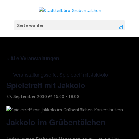
Seite wählen
« Alle Veranstaltungen
Veranstaltungsserie:
Spieletreff mit Jakkolo
Spieletreff mit Jakkolo
27. September 2030 @ 16:00
-
18:00
Jakkolo im Grübentälchen
Jeden letzten Freitag im Monat von 16:00 – 18:00 Uhr