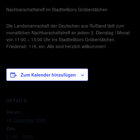
Nachbarschaftstreff im Stadtteilbüro Grübentälchen
Die Landsmannschaft der Deutschen aus Rußland lädt zum
monatlichen Nachbarschaftstreff an jedem 2. Dienstag / Monat
von 11:00 – 13:00 Uhr ins Stadtteilbüro Grübentälchen,
Friedenstr. 118, ein. Alle sind herzlich willkommen!
Zum Kalender hinzufügen
DETAILS
Datum:
18. Dezember 2025
Zeit:
11:00 - 13:00