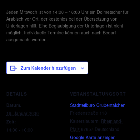
Jeden Mittwoch ist von 14:00 – 16:00 Uhr ein Dolmetscher für
Arabisch vor Ort, der kostenlos bei der Übersetzung von
Unterlagen hilft. Eine Beglaubigung der Unterlagen ist nicht
möglich. Individuelle Termine können auch nach Bedarf
ausgemacht werden.
Zum Kalender hinzufügen
DETAILS
VERANSTALTUNGSORT
Datum:
Stadtteilbüro Grübentälchen
Friedenstraße 118
16. Januar 2030
Kaiserslautern
,
Rheinland-
Zeit:
Pfalz
67657
Deutschland
14:00 - 16:00
Google Karte anzeigen